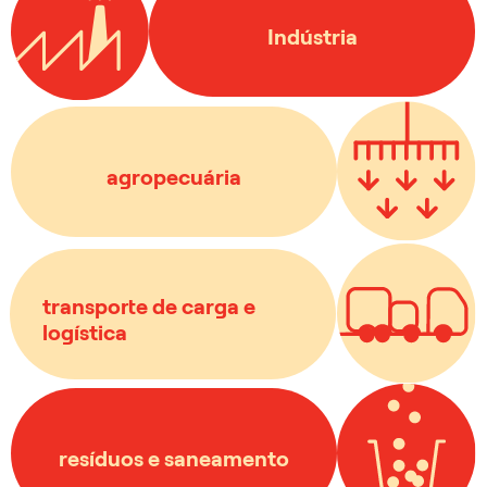
INDC em desenvolvimento
Indústria
Saiba mais
e
MtCO
5,2
Políticas Públicas:
2
e
MtCO
Resultados: 3,9
2
agropecuária
Saiba mais
INDC em desenvolvimento
transporte de carga e
logística
Saiba mais
INDC em desenvolvimento
resíduos e saneamento
Saiba mais