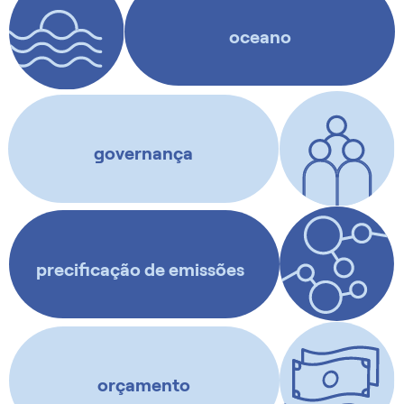
INDC em desenvolvimento
oceano
Saiba mais
Saiba mais
governança
Saiba mais
precificação de emissões
Saiba mais
orçamento